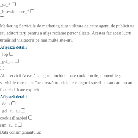
_ga_*
_hjsessionuser_*
Marketing
Serviciile de marketing sunt utilizate de către agenți de publicitate
sau editori terți pentru a afișa reclame personalizate. Acestea fac acest lucru
urmărind vizitatorii pe mai multe site-uri.
Afișează detalii
_fbp
_gcl_au
Alte servicii
Această categorie include toate cookie-urile, domeniile și
serviciile care nu se încadrează în celelalte categorii specifice sau care nu au
fost clasificate explicit.
Afișează detalii
_dd_s
_gcl_au_au
cookiesEnabled
ssm_au_c
Data consimțământului: