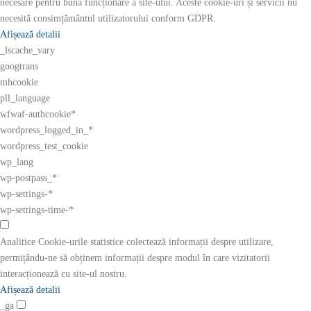
necesare pentru buna funcționare a site-ului. Aceste cookie-uri și servicii nu
necesită consimțământul utilizatorului conform GDPR.
Afișează detalii
_lscache_vary
googtrans
mhcookie
pll_language
wfwaf-authcookie*
wordpress_logged_in_*
wordpress_test_cookie
wp_lang
wp-postpass_*
wp-settings-*
wp-settings-time-*
Analitice
Cookie-urile statistice colectează informații despre utilizare,
permițându-ne să obținem informații despre modul în care vizitatorii
interacționează cu site-ul nostru.
Afișează detalii
_ga