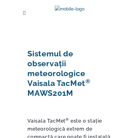
Sistemul de
observații
meteorologice
®
Vaisala TacMet
MAWS201M
®
Vaisala TacMet
este o stație
meteorologică extrem de
compactă care poate fi instalată