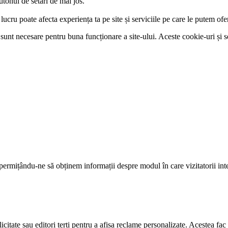
utonul de setări de mai jos.
lucru poate afecta experiența ta pe site și serviciile pe care le putem ofer
 și sunt necesare pentru buna funcționare a site-ului. Aceste cookie-uri 
, permițându-ne să obținem informații despre modul în care vizitatorii int
icitate sau editori terți pentru a afișa reclame personalizate. Acestea fac