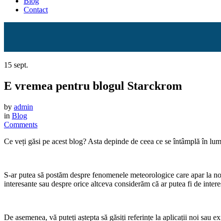
Blog
Contact
15
sept.
E vremea pentru blogul Starckrom
by
admin
in
Blog
Comments
Ce veți găsi pe acest blog? Asta depinde de ceea ce se întâmplă în lu
S-ar putea să postăm despre fenomenele meteorologice care apar la noi 
interesante sau despre orice altceva considerăm că ar putea fi de intere
De asemenea, vă puteți aștepta să găsiți referințe la aplicații noi sau e