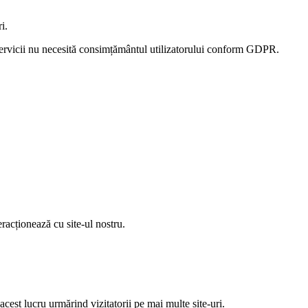
i.
și servicii nu necesită consimțământul utilizatorului conform GDPR.
eracționează cu site-ul nostru.
 acest lucru urmărind vizitatorii pe mai multe site-uri.