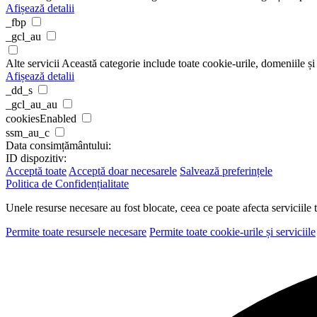
Afișează detalii
_fbp
_gcl_au
Alte servicii
Această categorie include toate cookie-urile, domeniile și s
Afișează detalii
_dd_s
_gcl_au_au
cookiesEnabled
ssm_au_c
Data consimțământului:
ID dispozitiv:
Acceptă toate
Acceptă doar necesarele
Salvează preferințele
Politica de Confidențialitate
Unele resurse necesare au fost blocate, ceea ce poate afecta serviciile 
Permite toate resursele necesare
Permite toate cookie-urile și serviciile