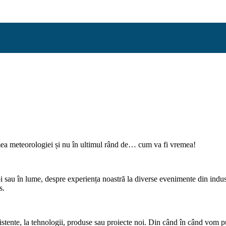
mea meteorologiei și nu în ultimul rând de… cum va fi vremea!
sau în lume, despre experiența noastră la diverse evenimente din indust
s.
xistente, la tehnologii, produse sau proiecte noi. Din când în când vom pu