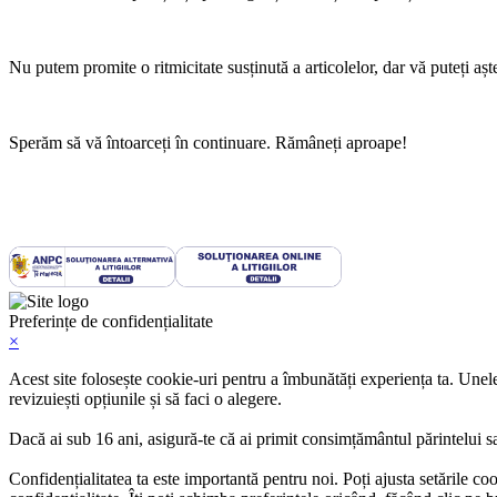
Nu putem promite o ritmicitate susținută a articolelor, dar vă puteți așt
Sperăm să vă întoarceți în continuare. Rămâneți aproape!
Copyright
©
Strackrom Tehnologii
2026
Politică de utilizare cookies
|
Termeni și condiții
Preferințe de confidențialitate
×
Acest site folosește cookie-uri pentru a îmbunătăți experiența ta. Unele
revizuiești opțiunile și să faci o alegere.
Dacă ai sub 16 ani, asigură-te că ai primit consimțământul părintelui sa
Confidențialitatea ta este importantă pentru noi. Poți ajusta setările c