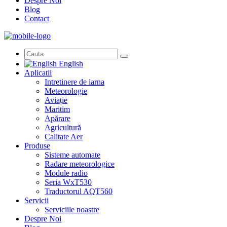
Despre Noi
Blog
Contact
English
Aplicatii
Intretinere de iarna
Meteorologie
Aviație
Maritim
Apărare
Agricultură
Calitate Aer
Produse
Sisteme automate
Radare meteorologice
Module radio
Seria WxT530
Traductorul AQT560
Servicii
Serviciile noastre
Despre Noi