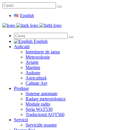
Search
for:
English
English
Aplicatii
Intretinere de iarna
Meteorologie
Aviație
Maritim
Apărare
Agricultură
Calitate Aer
Produse
Sisteme automate
Radare meteorologice
Module radio
Seria WxT530
Traductorul AQT560
Servicii
Serviciile noastre