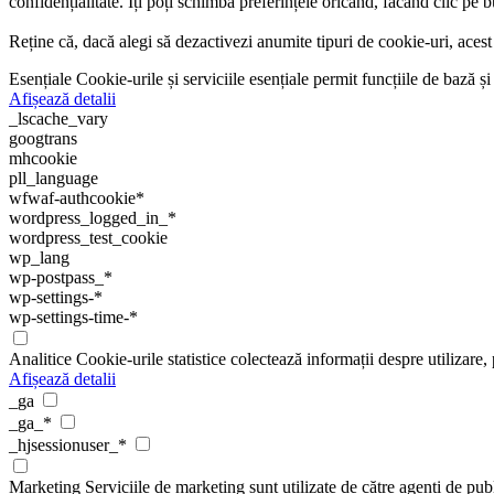
confidențialitate. Îți poți schimba preferințele oricând, făcând clic pe b
Reține că, dacă alegi să dezactivezi anumite tipuri de cookie-uri, acest 
Esențiale
Cookie-urile și serviciile esențiale permit funcțiile de bază
Afișează detalii
_lscache_vary
googtrans
mhcookie
pll_language
wfwaf-authcookie*
wordpress_logged_in_*
wordpress_test_cookie
wp_lang
wp-postpass_*
wp-settings-*
wp-settings-time-*
Analitice
Cookie-urile statistice colectează informații despre utilizare
Afișează detalii
_ga
_ga_*
_hjsessionuser_*
Marketing
Serviciile de marketing sunt utilizate de către agenți de publ