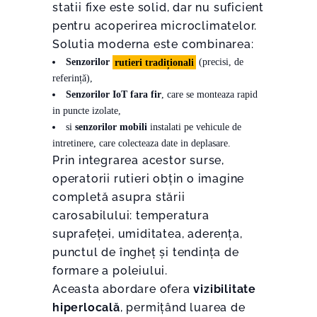
statii fixe este solid, dar nu suficient
pentru acoperirea microclimatelor.
Solutia moderna este combinarea:
Senzorilor
rutieri tradiționali
(precisi, de
referință),
Senzorilor IoT fara fir
, care se monteaza rapid
in puncte izolate,
si
senzorilor mobili
instalati pe vehicule de
intretinere, care colecteaza date in deplasare.
Prin integrarea acestor surse,
operatorii rutieri obțin o imagine
completă asupra stării
carosabilului: temperatura
suprafeței, umiditatea, aderența,
punctul de îngheț și tendința de
formare a poleiului.
Aceasta abordare ofera
vizibilitate
hiperlocală
, permițând luarea de