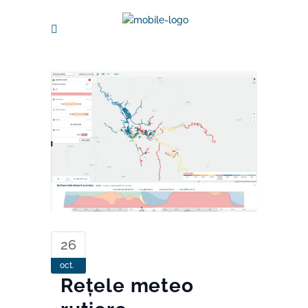
26
oct.
Rețele meteo