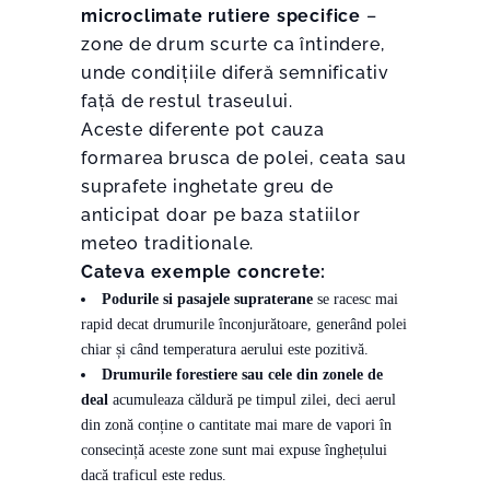
microclimate rutiere
specifice
–
zone de drum scurte ca întindere,
unde condițiile diferă semnificativ
față de restul traseului.
Aceste diferente pot cauza
formarea brusca de polei, ceata sau
suprafete inghetate greu de
anticipat doar pe baza statiilor
meteo traditionale.
Cateva exemple concrete:
Podurile si pasajele supraterane
se racesc mai
rapid decat drumurile înconjurătoare, generând polei
chiar și când temperatura aerului este pozitivă.
Drumurile forestiere sau cele din zonele de
deal
acumuleaza căldură pe timpul zilei, deci aerul
din zonă conține o cantitate mai mare de vapori în
consecință aceste zone sunt mai expuse înghețului
dacă traficul este redus.