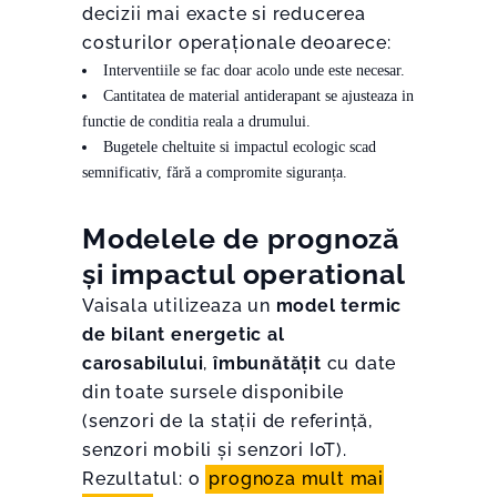
decizii mai exacte si reducerea
costurilor operaționale deoarece:
Interventiile se fac doar acolo unde este necesar.
Cantitatea de material antiderapant se ajusteaza in
functie de conditia reala a drumului.
Bugetele cheltuite si impactul ecologic scad
semnificativ, fără a compromite siguranța.
Modelele de prognoză
și impactul operational
Vaisala utilizeaza un
model termic
de bilant energetic al
carosabilului
,
îmbunătățit
cu date
din toate sursele disponibile
(senzori de la stații de referință,
senzori mobili și senzori IoT).
Rezultatul: o
prognoza mult mai