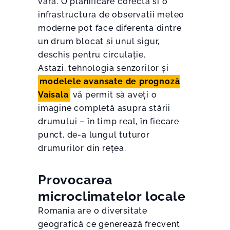
vara. O planificare corecta si o
infrastructura de observatii meteo
moderne pot face diferenta dintre
un drum blocat si unul sigur,
deschis pentru circulație.
Astazi, tehnologia senzorilor și
modelele avansate de prognoză
Vaisala
vă permit să aveți o
imagine completă asupra stării
drumului – în timp real, în fiecare
punct, de-a lungul tuturor
drumurilor din rețea.
Provocarea
microclimatelor locale
Romania are o diversitate
geografică ce generează frecvent