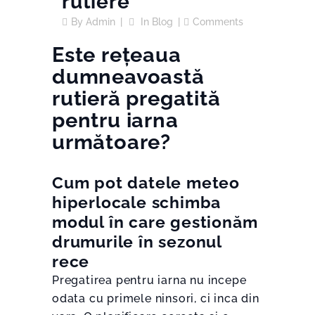
rutiere
By
Admin
In
Blog
Comments
Este rețeaua
dumneavoastă
rutieră pregatită
pentru iarna
următoare?
Cum pot datele meteo
hiperlocale schimba
modul în care gestionăm
drumurile în sezonul
rece
Pregatirea pentru iarna nu incepe
odata cu primele ninsori, ci inca din