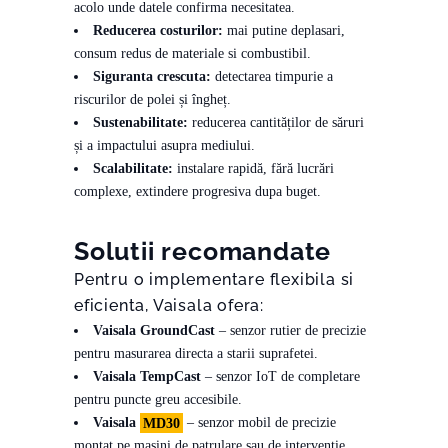
acolo unde datele confirma necesitatea.
Reducerea costurilor:
mai putine deplasari,
consum redus de materiale si combustibil.
Siguranta crescuta:
detectarea timpurie a
riscurilor de polei și îngheț.
Sustenabilitate:
reducerea cantităților de săruri
și a impactului asupra mediului.
Scalabilitate:
instalare rapidă, fără lucrări
complexe, extindere progresiva dupa buget.
Solutii recomandate
Pentru o implementare flexibila si
eficienta, Vaisala ofera:
Vaisala GroundCast
– senzor rutier de precizie
pentru masurarea directa a starii suprafetei.
Vaisala TempCast
– senzor IoT de completare
pentru puncte greu accesibile.
Vaisala
MD30
– senzor mobil de precizie
montat pe mașini de patrulare sau de intervenție