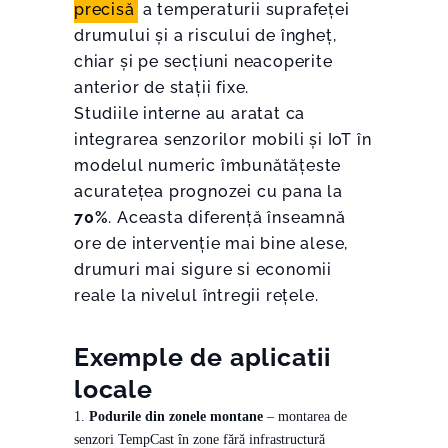
precisă
a temperaturii suprafeței
drumului și a riscului de îngheț,
chiar și pe secțiuni neacoperite
anterior de stații fixe.
Studiile interne au aratat ca
integrarea senzorilor mobili și IoT în
modelul numeric îmbunătățeste
acuratețea prognozei cu pana la
70%
. Aceasta diferență înseamnă
ore de intervenție mai bine alese,
drumuri mai sigure si economii
reale la nivelul întregii rețele.
Exemple de aplicatii
locale
Podurile din zonele montane
– montarea de
senzori TempCast în zone fără infrastructură