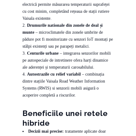
electrică permite măsurarea temperaturii suprafeței
cu cost minim, completând rețeaua de stații rutiere
Vaisala existente.
Drumurile nationale din zonele de deal și
munte
– microclimatele din zonele umbrite de
pădure pot fi monitorizate cu senzori IoT montați pe
stâlpi existenți sau pe parapeți metalici.
Centurile urbane
– integrarea senzorilor mobili
pe autospeciale de intretinere ofera harți dinamice
ale aderenței și temperaturii carosabilului.
Autostrazile cu relief variabil
– combinația
dintre stațiile Vaisala Road Weather Information
Systems (RWIS) si senzorii mobili asigură o
acoperire completă a riscurilor.
Beneficiile unei retele
hibride
Decizii mai precise:
tratamente aplicate doar